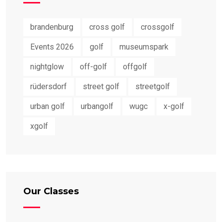
brandenburg
cross golf
crossgolf
Events 2026
golf
museumspark
nightglow
off-golf
offgolf
rüdersdorf
street golf
streetgolf
urban golf
urbangolf
wugc
x-golf
xgolf
Our Classes