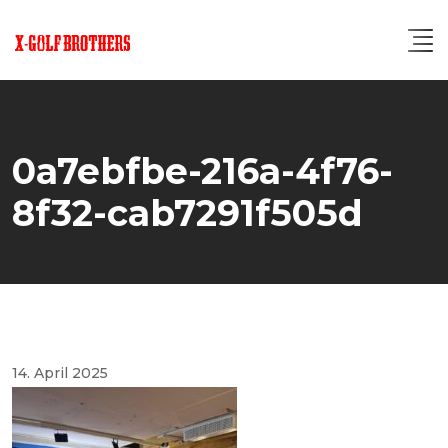
Skip
to
content
0a7ebfbe-216a-4f76-
8f32-cab7291f505d
14. April 2025