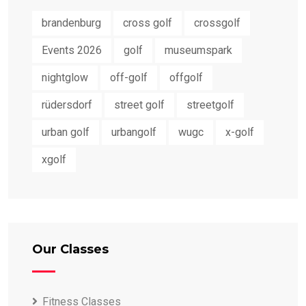
brandenburg
cross golf
crossgolf
Events 2026
golf
museumspark
nightglow
off-golf
offgolf
rüdersdorf
street golf
streetgolf
urban golf
urbangolf
wugc
x-golf
xgolf
Our Classes
Fitness Classes