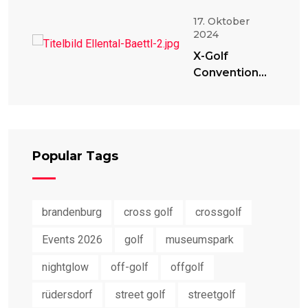
17. Oktober
2024
X-Golf
Convention
2024
Popular Tags
brandenburg
cross golf
crossgolf
Events 2026
golf
museumspark
nightglow
off-golf
offgolf
rüdersdorf
street golf
streetgolf