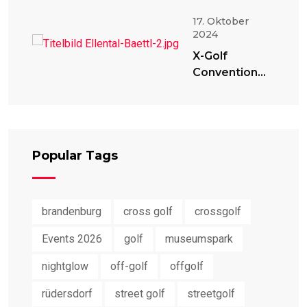
17. Oktober
2024
X-Golf
Convention
2024
Popular Tags
brandenburg
cross golf
crossgolf
Events 2026
golf
museumspark
nightglow
off-golf
offgolf
rüdersdorf
street golf
streetgolf