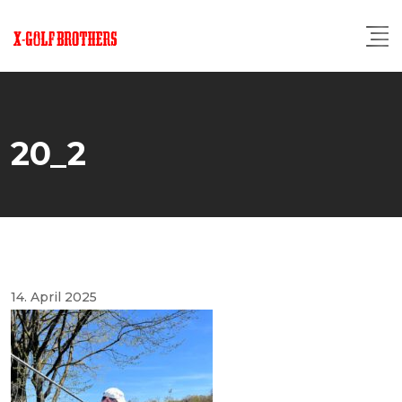
Skip
to
content
20_2
14. April 2025