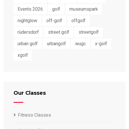
Events 2026
golf
museumspark
nightglow
off-golf
offgolf
rüdersdorf
street golf
streetgolf
urban golf
urbangolf
wugc
x-golf
xgolf
Our Classes
Fitness Classes