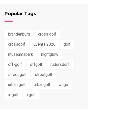
Popular Tags
brandenburg
cross golf
crossgolf
Events 2026
golf
museumspark
nightglow
off-golf
offgolf
rüdersdorf
street golf
streetgolf
urban golf
urbangolf
wugc
x-golf
xgolf