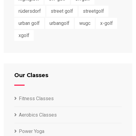
rüdersdorf
street golf
streetgolf
urban golf
urbangolf
wugc
x-golf
xgolf
Our Classes
Fitness Classes
Aerobics Classes
Power Yoga