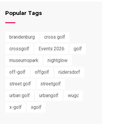
Popular Tags
brandenburg
cross golf
crossgolf
Events 2026
golf
museumspark
nightglow
off-golf
offgolf
rüdersdorf
street golf
streetgolf
urban golf
urbangolf
wugc
x-golf
xgolf