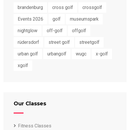
brandenburg
cross golf
crossgolf
Events 2026
golf
museumspark
nightglow
off-golf
offgolf
rüdersdorf
street golf
streetgolf
urban golf
urbangolf
wugc
x-golf
xgolf
Our Classes
Fitness Classes