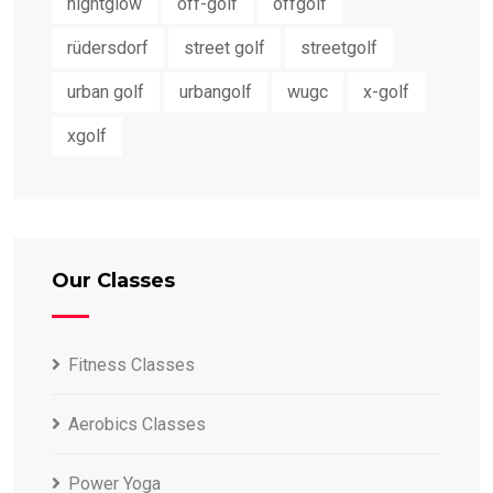
nightglow
off-golf
offgolf
rüdersdorf
street golf
streetgolf
urban golf
urbangolf
wugc
x-golf
xgolf
Our Classes
Fitness Classes
Aerobics Classes
Power Yoga