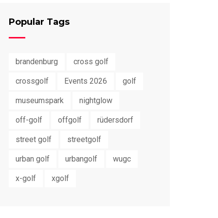
Popular Tags
brandenburg
cross golf
crossgolf
Events 2026
golf
museumspark
nightglow
off-golf
offgolf
rüdersdorf
street golf
streetgolf
urban golf
urbangolf
wugc
x-golf
xgolf